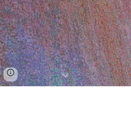
展示プログラム｜2025年2月5日［⽔］ — 11⽇［⽕・
祝］
演劇・舞台プログラム｜2025年2月1日［土］ — 16⽇
［日］
イベント｜2025年2月7日［金］・ 8⽇［土］